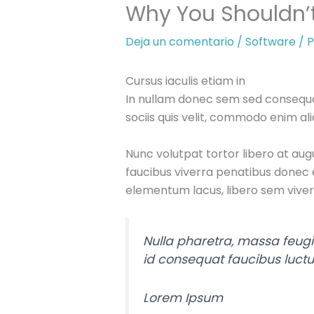
Why You Shouldn’t
Deja un comentario
/
Software
/ P
Cursus iaculis etiam in
In nullam donec sem sed consequat
sociis quis velit, commodo enim ali
Nunc volutpat tortor libero at au
faucibus viverra penatibus donec 
elementum lacus, libero sem vive
Nulla pharetra, massa feugia
id consequat faucibus luct
Lorem Ipsum