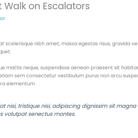
 Walk on Escalators
or
 scelerisque nibh amet, massa egestas risus, gravida ve
quet.
gue mattis neque, suspendisse aenean praesent sit habitan
etiam sem consectetur vestibulum purus non arcu suspend
rra elementum.
t nisi, tristique nisi, adipiscing dignissim sit magn
us volutpat senectus montes.