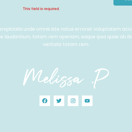
This field is required.
erspiciatis unde omnis iste natus errorsit voluptatem ac
 laudantium, totam rem aperiam, eaque ipsa quae ab ill
veritatis totam rem.