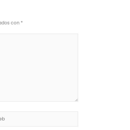
cados con
*
b