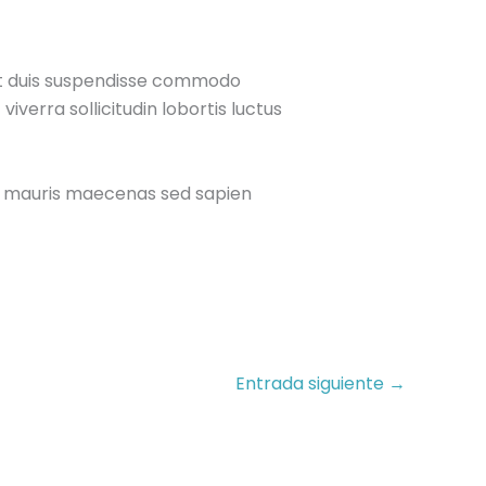
at duis suspendisse commodo
iverra sollicitudin lobortis luctus
hac mauris maecenas sed sapien
Entrada siguiente
→