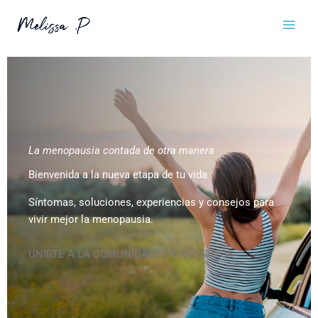
Ir
al
contenido
La menopausia contada de otra manera
Bienvenida a la nueva etapa de tu vida
Síntomas, soluciones, experiencias y consejos para
vivir mejor la menopausia.
UNIRTE A LA COMUNIDAD
VER ARTÍCULOS